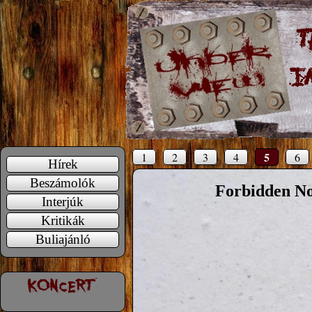
5
1
2
3
4
6
Hírek
Beszámolók
Forbidden No
Interjúk
Kritikák
Buliajánló