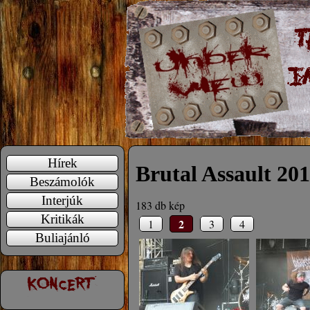
Hírek
Brutal Assault 20
Beszámolók
Interjúk
183 db kép
Kritikák
2
1
3
4
Buliajánló