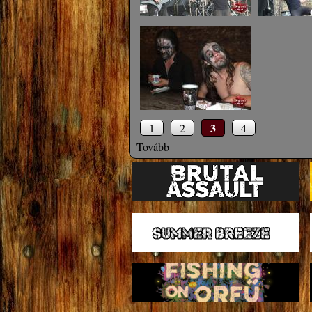
3
1
2
4
Tovább