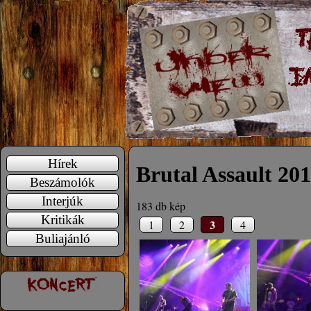
Hírek
Brutal Assault 20
Beszámolók
Interjúk
183 db kép
Kritikák
3
1
2
4
Buliajánló