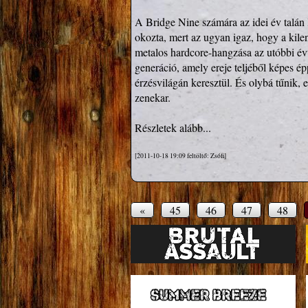
A Bridge Nine számára az idei év talán
okozta, mert az ugyan igaz, hogy a kile
metalos hardcore-hangzása az utóbbi évt
generáció, amely ereje teljéből képes é
érzésvilágán keresztül. És olybá tűnik, e
zenekar.
Részletek alább...
[2011-10-18 19:09 feltöltő: Zsófi]
«
45
46
47
48