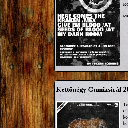
Ré
[201
Kettőnégy Gumizsiráf 2
Te
dí
ke
ke