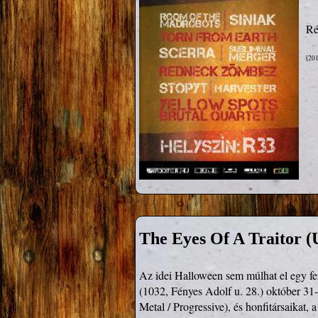
Ré
[201
The Eyes Of A Traitor (
Az idei Halloween sem múlhat el egy fe
(1032, Fényes Adolf u. 28.) október 31-
Metal / Progressive), és honfitársaikat,