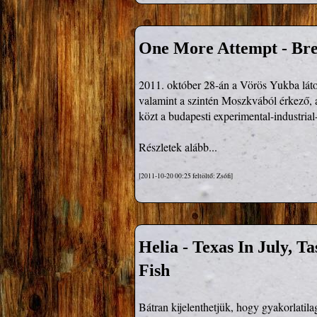
One More Attempt - Bre
2011. október 28-án a Vörös Yukba láto
valamint a szintén Moszkvából érkező, a
közt a budapesti experimental-industria
Részletek alább...
[2011-10-20 00:25 feltöltő: Zsófi]
Helia - Texas In July, T
Fish
Bátran kijelenthetjük, hogy gyakorlatil