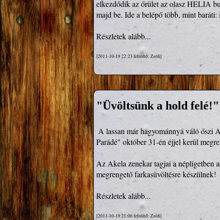
elkezdődik az őrület az olasz HELIA bu
majd be. Ide a belépő több, mint baráti
Részletek alább...
[2011-10-19 22:23 feltöltő: Zsófi]
"Üvöltsünk a hold felé!
 A lassan már hagyománnyá váló őszi Akela-fesztivál,  azaz az idén a 16. Farkas nappal egybekötött "Ördögi Gitár 
Parádé" október 31-én éjjel kerül megr
Az Akela zenekar tagjai a népligetben ado
megrengető farkasüvöltésre készülnek!
Részletek alább...
[2011-10-19 21:06 feltöltő: Zsófi]