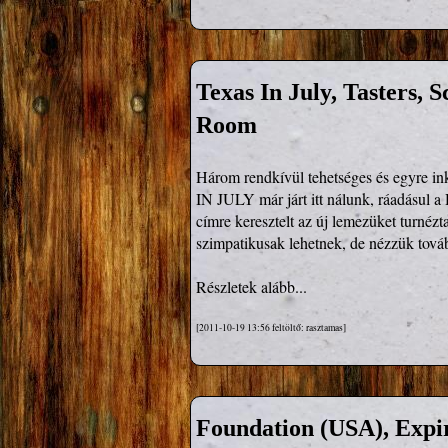
Texas In July, Tasters,
Room
Három rendkívül tehetséges és egyre ink
IN JULY már járt itt nálunk, ráadásul a 
címre keresztelt az új lemezüket turné
szimpatikusak lehetnek, de nézzük tov
Részletek alább...
[2011-10-19 13:56 feltöltő: rasztamas]
Foundation (USA), Expi