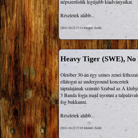
népszerűsítik legújabb kiadványaikat.
Részletek alább...
[2011-10-22 17:11 feltöltő: Zsófi]
Heavy Tiger (SWE), No
Október 30-án egy színes zenei felhozata
ellátogat az underground koncertek

táptalajának számító Szabad az Á klubjá
3 Banda fogja majd nyomni a talpalávalót
fog bukkanni.
Részletek alább...
[2011-10-22 17:02 feltöltő: Zsófi]